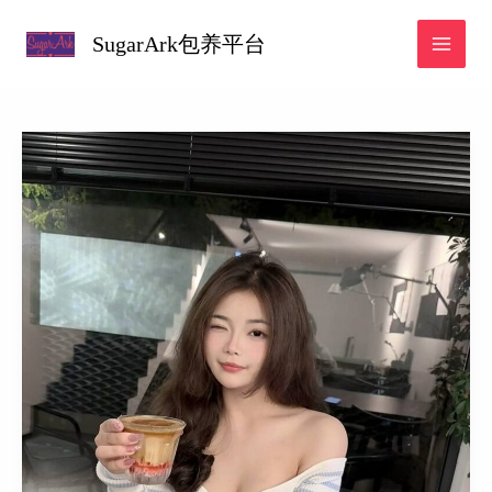
跳
SugarArk包养平台
至
内
容