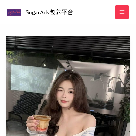
跳
SugarArk包养平台
至
内
容