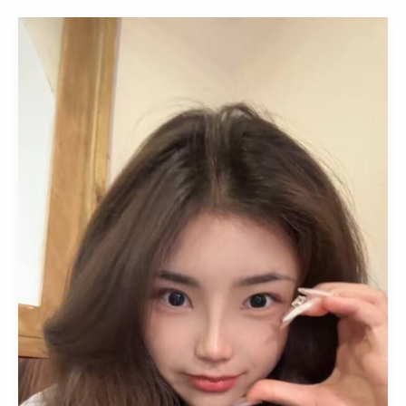
陆
包
养
学
生-
北
京
女
大
20
岁