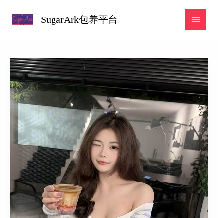
跳
SugarArk包养平台
至
内
容