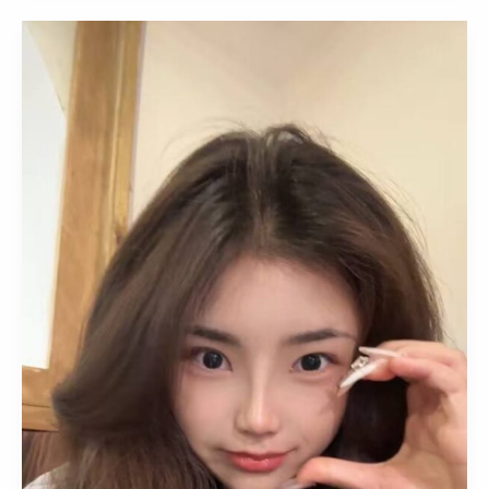
陆
包
养
学
生-
北
京
女
大
20
岁